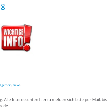
ng
llgemein
,
News
.
ng. Alle Interessenten hierzu melden sich bitte per Mail, b
rg.de