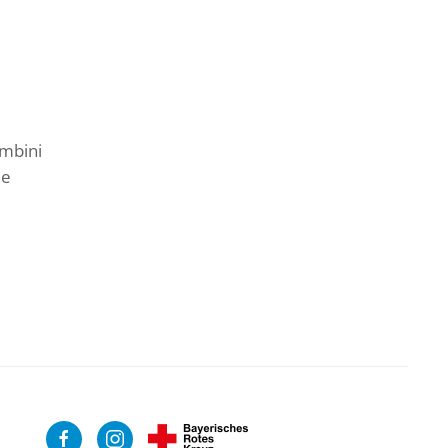
ambini
ie