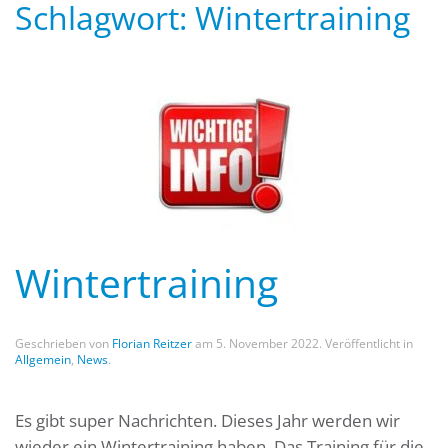
Schlagwort:
Wintertraining
Wintertraining
Geschrieben von
Florian Reitzer
am
5. November 2022
. Veröffentlicht in
Allgemein
,
News
.
Es gibt super Nachrichten. Dieses Jahr werden wir
wieder ein Wintertraining haben. Das Training für die