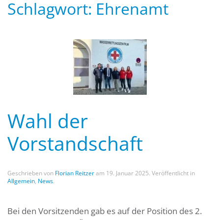
Schlagwort:
Ehrenamt
Wahl der
Vorstandschaft
Geschrieben von
Florian Reitzer
am
19. Januar 2025
. Veröffentlicht in
Allgemein
,
News
.
Bei den Vorsitzenden gab es auf der Position des 2.