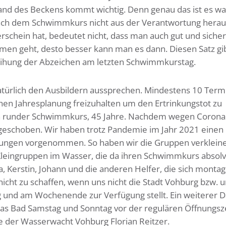
and des Beckens kommt wichtig. Denn genau das ist es w
nach dem Schwimmkurs nicht aus der Verantwortung heraus.
chein hat, bedeutet nicht, dass man auch gut und sicher 
n geht, desto besser kann man es dann. Diesen Satz gi
erleihung der Abzeichen am letzten Schwimmkurstag.
atürlich den Ausbildern aussprechen. Mindestens 10 Term
ichen Jahresplanung freizuhalten um den Ertrinkungstot zu
 ein runder Schwimmkurs, 45 Jahre. Nachdem wegen Corona 
en geschoben. Wir haben trotz Pandemie im Jahr 2021 einen
rungen vorgenommen. So haben wir die Gruppen verklein
Kleingruppen im Wasser, die da ihren Schwimmkurs absolv
, Kerstin, Johann und die anderen Helfer, die sich montag
nicht zu schaffen, wenn uns nicht die Stadt Vohburg bzw. 
und am Wochenende zur Verfügung stellt. Ein weiterer D
s Bad Samstag und Sonntag vor der regulären Öffnungsze
de der Wasserwacht Vohburg Florian Reitzer.