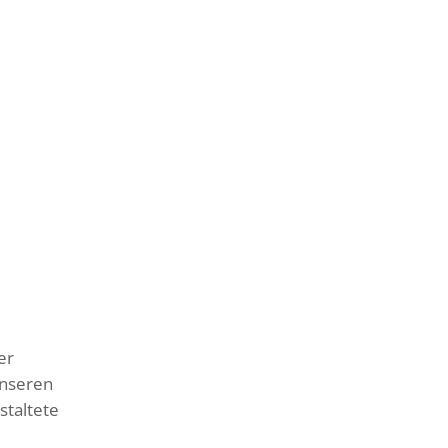
er
Unseren
staltete