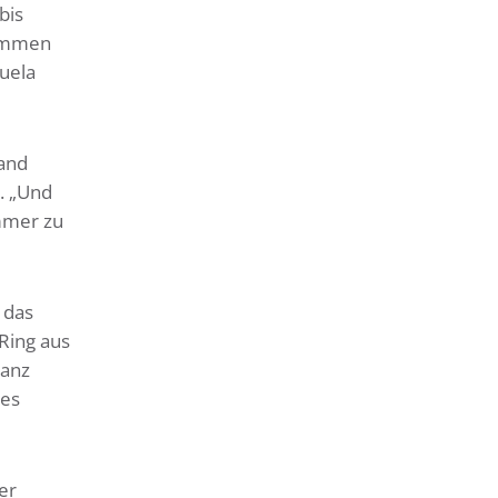
bis
wimmen
nuela
land
. „Und
mmer zu
 das
Ring aus
ganz
tes
er